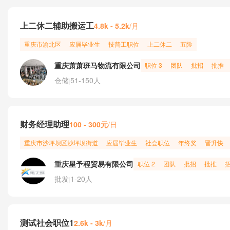
上二休二辅助搬运工
/月
4.8k - 5.2k
重庆市
渝北区
应届毕业生
技普工职位
上二休二
五险
重庆萧萧班马物流有限公司
职位 3
团队
批招
批推
仓储
51-150人
|
财务经理助理
100 - 300元
/日
重庆市
沙坪坝区
沙坪坝街道
应届毕业生
社会职位
年终奖
晋升快
重庆星予程贸易有限公司
职位 2
团队
批招
批推
批发
1-20人
|
测试社会职位1
/月
2.6k - 3k