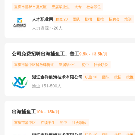
重庆市
邯郸市
复兴区
应届毕业生
大专
社会职位
人才职业网
职位 20
团队
批招
批推
招聘会
培训
人力资源
1-20人
|
公司免费招聘出海捕鱼工、普工
/月
9.5k - 13.5k
重庆市
渝中区
解放碑街道
应届毕业生
初中
社会职位
浙江鑫洋航海技术有限公司
职位 10
团队
批招
批推
渔业
151-500人
|
出海捕鱼工
/月
10k - 15k
重庆市
渝中区
在读学生
初中
社会职位
浙江鑫洋航海技术有限公司
职位 10
团队
批招
批推