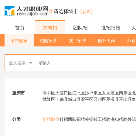
请选择城市
【切换】
首页
方向招
团队招
批招批推
省市国家
校园招聘
技工招聘
国外工作
外籍
全文搜索
重庆市
渝中区
大渡口区
江北区
沙坪坝区
九龙坡区
南岸区
北
武隆区
丰都县
城口县
梁平区
开州区
巫溪县
巫山县
奉
分类
新聘职位
社招
团队招聘
校招
技工招聘
海归招聘
外籍