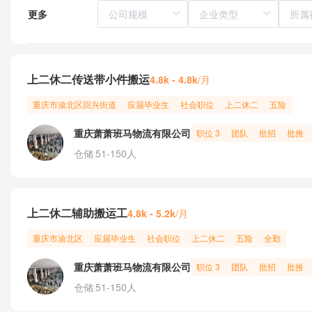
更多
所属
上二休二传送带小件搬运
/月
4.8k - 4.8k
重庆市
渝北区
回兴街道
应届毕业生
社会职位
上二休二
五险
重庆萧萧班马物流有限公司
职位 3
团队
批招
批推
仓储
51-150人
|
上二休二辅助搬运工
/月
4.8k - 5.2k
重庆市
渝北区
应届毕业生
社会职位
上二休二
五险
全勤
重庆萧萧班马物流有限公司
职位 3
团队
批招
批推
仓储
51-150人
|