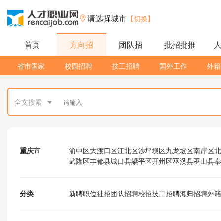
请选择城市
【切换】
首页
方向招
团队招
批招批推
省市国家
校园招聘
技工招聘
国外工作
外籍
全文搜索
重庆市
渝中区
大渡口区
江北区
沙坪坝区
九龙坡区
南岸区
北
武隆区
丰都县
城口县
梁平区
开州区
巫溪县
巫山县
奉
分类
新聘职位
社招
团队招聘
校招
技工招聘
海归招聘
外籍